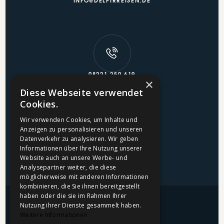
INFO@DELPIRREISEN.DE
08221 250 619
×
Diese Webseite verwendet
Cookies.
REISEVERSICHERUNG
ÜBER UNS
Wir verwenden Cookies, um Inhalte und
Anzeigen zu personalisieren und unseren
Datenverkehr zu analysieren. Wir geben
GUTSCHEINE
PREISCHECK
Informationen über Ihre Nutzung unserer
Website auch an unsere Werbe- und
REISE BUCHEN
Analysepartner weiter, die diese
möglicherweise mit anderen Informationen
kombinieren, die Sie ihnen bereitgestellt
haben oder die sie im Rahmen Ihrer
Nutzung ihrer Dienste gesammelt haben.
IMPRESSUM
Weitere Informationen